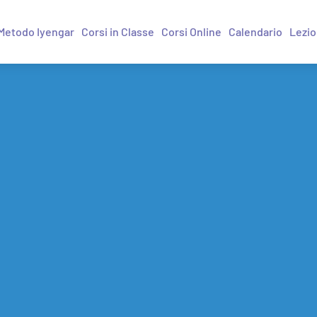
Metodo Iyengar
Corsi in Classe
Corsi Online
Calendario
Lezio