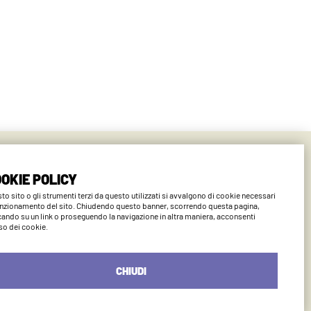
ano
OKIE POLICY
to sito o gli strumenti terzi da questo utilizzati si avvalgono di cookie necessari
unzionamento del sito. Chiudendo questo banner, scorrendo questa pagina,
cando su un link o proseguendo la navigazione in altra maniera, acconsenti
uso dei cookie.
CHIUDI