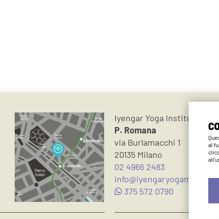
Iyengar Yoga Institute Mil
CO
P. Romana
Ques
via Burlamacchi 1
al f
clic
20135 Milano
all'
02 4966 2483
info@iyengaryogamilano.it
375 572 0790