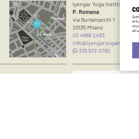
Iyengar Yoga Institute Mil
CO
P. Romana
Ques
via Burlamacchi 1
al f
clic
20135 Milano
all'
02 4966 2483
info@iyengaryogamilano.it
375 572 0790
Metodo Iyengar
Insegnanti
Eventi
Journal
Accedi