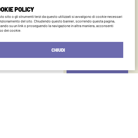
ano
OKIE POLICY
to sito o gli strumenti terzi da questo utilizzati si avvalgono di cookie necessari
unzionamento del sito. Chiudendo questo banner, scorrendo questa pagina,
cando su un link o proseguendo la navigazione in altra maniera, acconsenti
uso dei cookie.
CHIUDI
INVIA