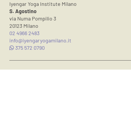
Iyengar Yoga Institute Milano
S. Agostino
via Numa Pompilio 3
20123 Milano
02 4966 2483
info@iyengaryogamilano.it
375 572 0790
Iscriviti alla nostra newsletter:
Suggerimenti su cultura e Yoga
Corsi in classe
Corsi Online
Lezioni Individuali
Calendario
Iscriviti