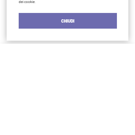
dei cookie.
CHIUDI
Iyengar Yoga Institute Milano
S. Agostino
via Numa Pompilio 3
20123 Milano
02 4966 2483
info@iyengaryogamilano.it
375 572 0790
Iyengar Yoga Institute Milano
P. Romana
via Burlamacchi 1