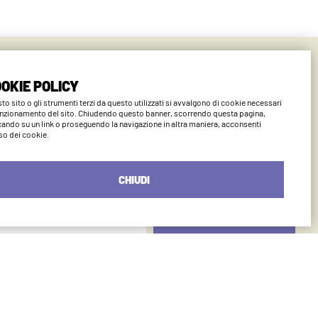
ano
OKIE POLICY
to sito o gli strumenti terzi da questo utilizzati si avvalgono di cookie necessari
unzionamento del sito. Chiudendo questo banner, scorrendo questa pagina,
cando su un link o proseguendo la navigazione in altra maniera, acconsenti
uso dei cookie.
CHIUDI
INVIA