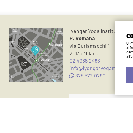
Iyengar Yoga Institute Mil
CO
P. Romana
Ques
via Burlamacchi 1
al f
clic
20135 Milano
all'
02 4966 2483
info@iyengaryogamilano.it
375 572 0790
Metodo Iyengar