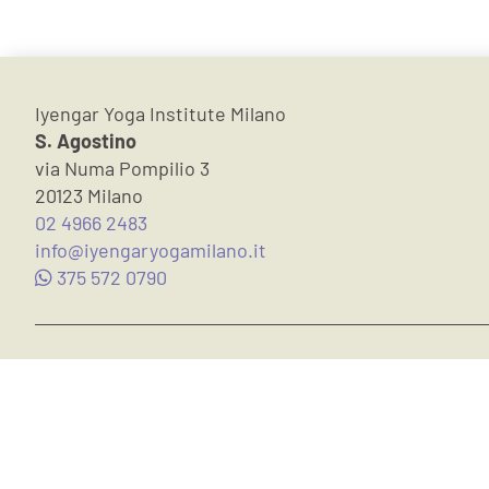
Iyengar Yoga Institute Milano
S. Agostino
via Numa Pompilio 3
20123 Milano
02 4966 2483
info@iyengaryogamilano.it
375 572 0790
Iscriviti alla nostra newsletter:
Suggerimenti su cultura e Yoga
Corsi in classe