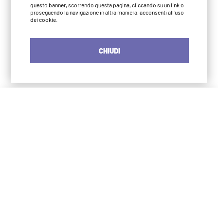
questo banner, scorrendo questa pagina, cliccando su un link o
proseguendo la navigazione in altra maniera, acconsenti all'uso
dei cookie.
CHIUDI
Iyengar Yoga Institute Milano
S. Agostino
via Numa Pompilio 3
20123 Milano
02 4966 2483
info@iyengaryogamilano.it
375 572 0790
Iyengar Yoga Institute Milano