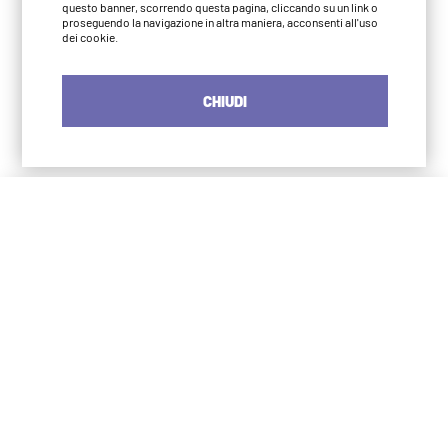
questo banner, scorrendo questa pagina, cliccando su un link o
proseguendo la navigazione in altra maniera, acconsenti all'uso
dei cookie.
CHIUDI
Iyengar Yoga Institute Milano
S. Agostino
via Numa Pompilio 3
20123 Milano
02 4966 2483
info@iyengaryogamilano.it
375 572 0790
Iyengar Yoga Institute Milano