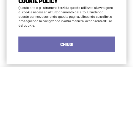
COOKIE POLICY
Questo sito o gli strumenti terzi da questo utilizzati si avvalgono
di cookie necessari al funzionamento del sito. Chiudendo
questo banner, scorrendo questa pagina, cliccando su un link o
proseguendo la navigazione in altra maniera, acconsenti all'uso
dei cookie.
CHIUDI
Iyengar Yoga Institute Milano
S. Agostino
via Numa Pompilio 3
20123 Milano
02 4966 2483
info@iyengaryogamilano.it
375 572 0790