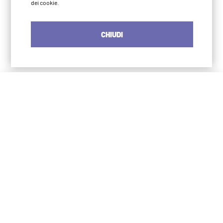
dei cookie.
CHIUDI
Iyengar Yoga Institute Milano
S. Agostino
via Numa Pompilio 3
20123 Milano
02 4966 2483
info@iyengaryogamilano.it
375 572 0790
Iyengar Yoga Institute Milano
P. Romana
via Burlamacchi 1