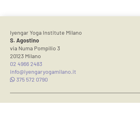
Iyengar Yoga Institute Milano
S. Agostino
via Numa Pompilio 3
20123 Milano
02 4966 2483
info@iyengaryogamilano.it
375 572 0790
Iscriviti alla nostra newsletter:
Suggerimenti su cultura e Yoga
Corsi in classe