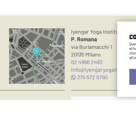
Iyengar Yoga Institute Mil
CO
P. Romana
Ques
via Burlamacchi 1
al f
clic
20135 Milano
all'
02 4966 2483
info@iyengaryogamilano.it
375 572 0790
Metodo Iyengar