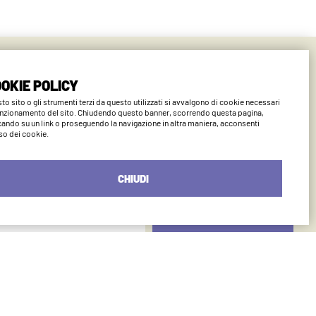
ano
OKIE POLICY
to sito o gli strumenti terzi da questo utilizzati si avvalgono di cookie necessari
unzionamento del sito. Chiudendo questo banner, scorrendo questa pagina,
cando su un link o proseguendo la navigazione in altra maniera, acconsenti
uso dei cookie.
CHIUDI
INVIA