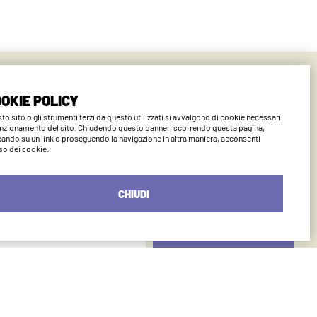
ano
OKIE POLICY
to sito o gli strumenti terzi da questo utilizzati si avvalgono di cookie necessari
unzionamento del sito. Chiudendo questo banner, scorrendo questa pagina,
cando su un link o proseguendo la navigazione in altra maniera, acconsenti
uso dei cookie.
CHIUDI
INVIA