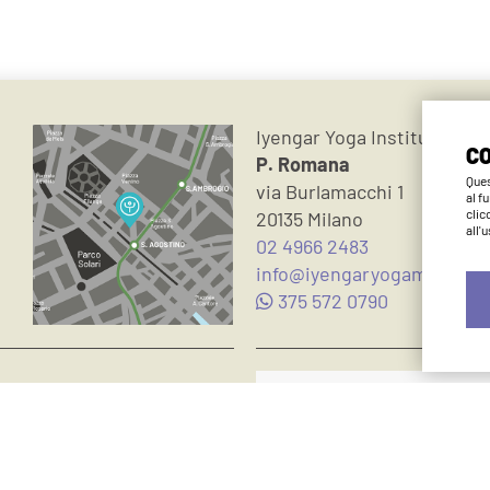
Iyengar Yoga Institute Mil
CO
P. Romana
Ques
via Burlamacchi 1
al f
clic
20135 Milano
all'
02 4966 2483
info@iyengaryogamilano.it
375 572 0790