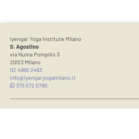
Iyengar Yoga Institute Milano
S. Agostino
via Numa Pompilio 3
20123 Milano
02 4966 2483
info@iyengaryogamilano.it
375 572 0790
Iscriviti alla nostra newsletter:
Suggerimenti su cultura e Yoga