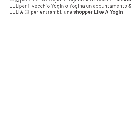
🧘🏻‍♂️per il vecchio Yogin o Yogina un appuntamento
S
🧘🏻‍♂️🧘🏻 per entrambi, una
shopper Like A Yogin