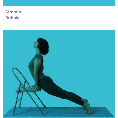
Simona
Bubola