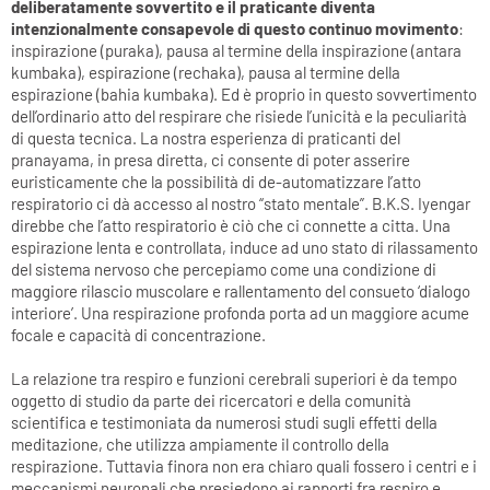
deliberatamente sovvertito e il praticante diventa
intenzionalmente consapevole di questo continuo movimento
:
inspirazione (puraka), pausa al termine della inspirazione (antara
kumbaka), espirazione (rechaka), pausa al termine della
espirazione (bahia kumbaka). Ed è proprio in questo sovvertimento
dell’ordinario atto del respirare che risiede l’unicità e la peculiarità
di questa tecnica. La nostra esperienza di praticanti del
pranayama, in presa diretta, ci consente di poter asserire
euristicamente che la possibilità di de-automatizzare l’atto
respiratorio ci dà accesso al nostro “stato mentale”. B.K.S. Iyengar
direbbe che l’atto respiratorio è ciò che ci connette a citta. Una
espirazione lenta e controllata, induce ad uno stato di rilassamento
del sistema nervoso che percepiamo come una condizione di
maggiore rilascio muscolare e rallentamento del consueto ‘dialogo
interiore’. Una respirazione profonda porta ad un maggiore acume
focale e capacità di concentrazione.
La relazione tra respiro e funzioni cerebrali superiori è da tempo
oggetto di studio da parte dei ricercatori e della comunità
scientifica e testimoniata da numerosi studi sugli effetti della
meditazione, che utilizza ampiamente il controllo della
respirazione. Tuttavia finora non era chiaro quali fossero i centri e i
meccanismi neuronali che presiedono ai rapporti fra respiro e