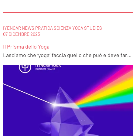
IYENGAR NEWS PRATICA SCIENZA YOGA STUDIES
07 DICEMBRE 2023
Il Prisma dello Yoga
Lasciamo che ‘yoga’ faccia quello che può e deve fare, ovvero darci la capacità discriminativa e prismatica di riconcettualizzare il nostro sguardo sul mondo, facendoci unire ciò che potrebbe apparirci separato, sviluppando una attitudine inclusiva, unificante e tollerante e fondata sui suoi principi etici in ogni contesto. E se #yoga è utopia, l’utopia di un percorso individuale per creare una comunità fondata sulla giustizia, a me sta bene così e, almeno, lasciamoci ispirare!