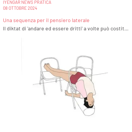
IYENGAR NEWS PRATICA
08 OTTOBRE 2024
Una sequenza per il pensiero laterale
Il diktat di 'andare ed essere dritti' a volte può costituire un limite, sopratutto quando si applica alla capacità di ragionamento, alla creatività e all'espressione della propria unicità e integrità. Questa sequenza è dedicata alla lateralità e all'andare fuori dagli schemi ordinari e propone una pratica corporea che rivede molti asana variandoli per lavorare in lateralità.