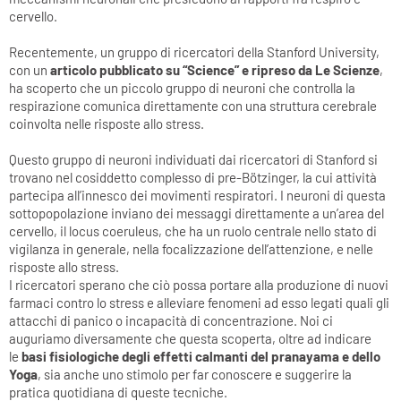
cervello.
Recentemente, un gruppo di ricercatori della Stanford University,
con un
articolo pubblicato su “Science” e ripreso da Le Scienze
,
ha scoperto che un piccolo gruppo di neuroni che controlla la
respirazione comunica direttamente con una struttura cerebrale
coinvolta nelle risposte allo stress.
Questo gruppo di neuroni individuati dai ricercatori di Stanford si
trovano nel cosiddetto complesso di pre-Bötzinger, la cui attività
partecipa all’innesco dei movimenti respiratori. I neuroni di questa
sottopopolazione inviano dei messaggi direttamente a un’area del
cervello, il locus coeruleus, che ha un ruolo centrale nello stato di
vigilanza in generale, nella focalizzazione dell’attenzione, e nelle
risposte allo stress.
I ricercatori sperano che ciò possa portare alla produzione di nuovi
farmaci contro lo stress e alleviare fenomeni ad esso legati quali gli
attacchi di panico o incapacità di concentrazione. Noi ci
auguriamo diversamente che questa scoperta, oltre ad indicare
le
basi fisiologiche degli effetti calmanti del pranayama e dello
Yoga
, sia anche uno stimolo per far conoscere e suggerire la
pratica quotidiana di queste tecniche.