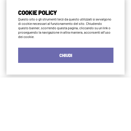
COOKIE POLICY
Questo sito o gli strumenti terzi da questo utilizzati si avvalgono
di cookie necessari al funzionamento del sito. Chiudendo
questo banner, scorrendo questa pagina, cliccando su un link o
proseguendo la navigazione in altra maniera, acconsenti all'uso
dei cookie.
CHIUDI
Iyengar Yoga Institute Milano
S. Agostino
via Numa Pompilio 3
20123 Milano
02 4966 2483
info@iyengaryogamilano.it