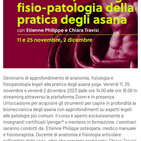
Seminario di approfondimento di anatomia, fisiologia e
fisiopatologia legati alla pratica degli asana yoga. Venerdì 11, 25
novembre e venerdì 2 dicembre 2023 dalle ore 14.00 alle ore 16.00 in
streaming attraverso la piattaforma Zoom e in presenza.
Un'occasione per acquisire gli strumenti per capire in profondità la
biomeccanica degli asana con approfondimenti su aspetti legati
alle patologie più comuni. Il corso è aperto esclusivamente a
insegnanti certificati Iyengar® o mentees in formazione. I seminari
saranno condotti da: Etienne Philippe osteopata, medico manuale
e fisioterapista. Docente di anatomia e fisiologia articolare
nell'ambito dello yoga, oltre che convinto praticante; Chiara Travisi