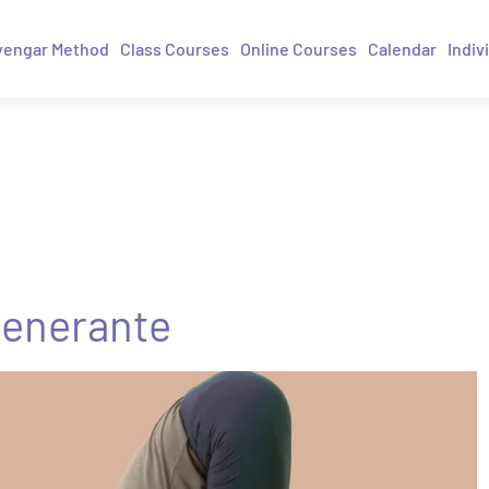
yengar Method
Class Courses
Online Courses
Calendar
Indiv
igenerante