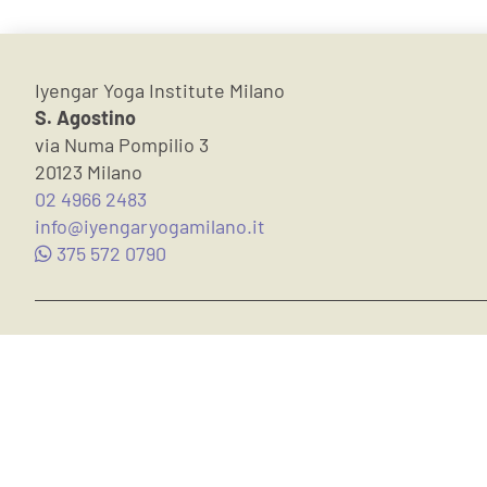
Iyengar Yoga Institute Milano
S. Agostino
via Numa Pompilio 3
20123 Milano
02 4966 2483
info@iyengaryogamilano.it
375 572 0790
Subscribe to our newsletter:
Suggestions on culture and Yoga
Class Courses
Online Courses