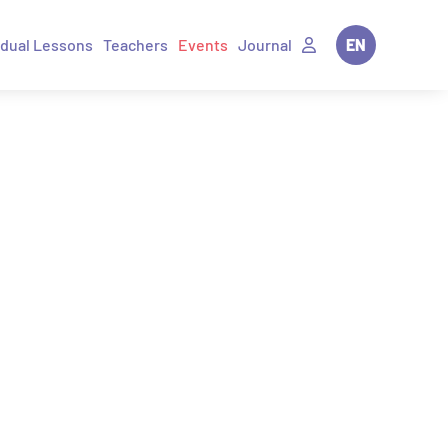
idual Lessons
Teachers
Events
Journal
EN
IT