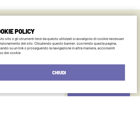
ano
OKIE POLICY
to sito o gli strumenti terzi da questo utilizzati si avvalgono di cookie necessari
unzionamento del sito. Chiudendo questo banner, scorrendo questa pagina,
cando su un link o proseguendo la navigazione in altra maniera, acconsenti
uso dei cookie.
CHIUDI
SEND