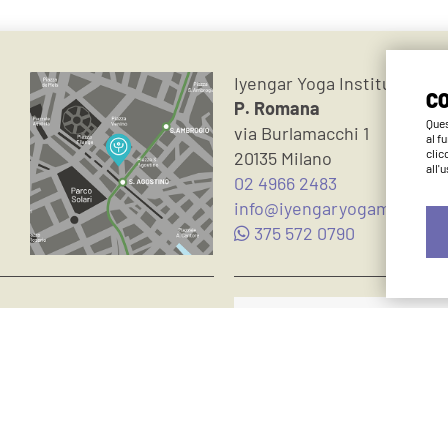
Iyengar Yoga Institute Mil
CO
P. Romana
Ques
via Burlamacchi 1
al f
clic
20135 Milano
all'
02 4966 2483
info@iyengaryogamilano.it
375 572 0790
Iyengar Method
Teachers