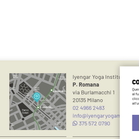
Iyengar Yoga Institute Mil
CO
P. Romana
Ques
via Burlamacchi 1
al f
clic
20135 Milano
all'
02 4966 2483
info@iyengaryogamilano.it
375 572 0790