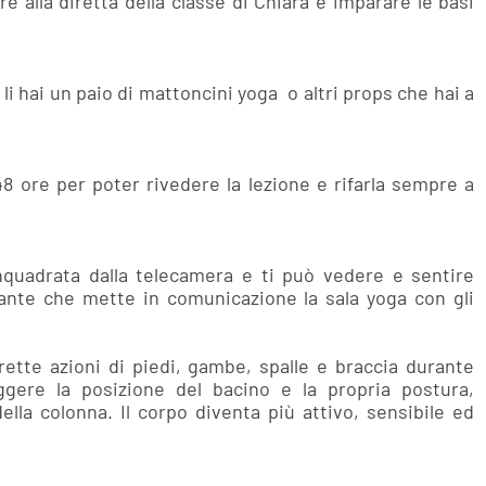
re alla diretta della classe di Chiara e imparare le basi
li hai un paio di mattoncini yoga o altri props che hai a
48 ore per poter rivedere la lezione e rifarla sempre a
nquadrata dalla telecamera e ti può vedere e sentire
ante che mette in comunicazione la sala yoga con gli
rette azioni di piedi, gambe, spalle e braccia durante
eggere la posizione del bacino e la propria postura,
ella colonna. Il corpo diventa più attivo, sensibile ed