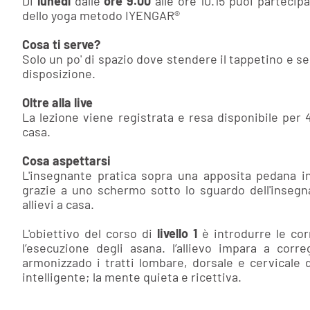
Di
lunedì
dalle
ore 9.00
alle ore 10.15 puoi partecipa
dello yoga metodo IYENGAR®
Cosa ti serve?
Solo un po' di spazio dove stendere il tappetino e se 
disposizione.
Oltre alla live
La lezione viene registrata e resa disponibile per 
casa.
Cosa aspettarsi
L'insegnante pratica sopra una apposita pedana i
grazie a uno schermo sotto lo sguardo dell'insegn
allievi a casa.
L'obiettivo del corso di
livello 1
è introdurre le cor
l’esecuzione degli asana. l’allievo impara a corr
armonizzado i tratti lombare, dorsale e cervicale d
intelligente; la mente quieta e ricettiva.