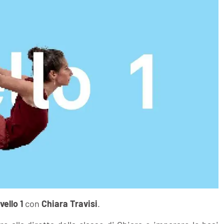
ivello 1
con
Chiara Travisi
.