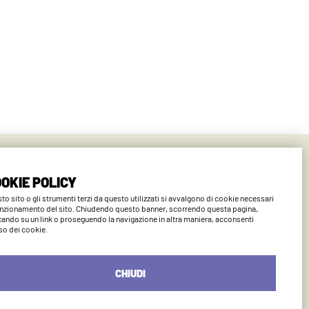
ano
OKIE POLICY
to sito o gli strumenti terzi da questo utilizzati si avvalgono di cookie necessari
unzionamento del sito. Chiudendo questo banner, scorrendo questa pagina,
cando su un link o proseguendo la navigazione in altra maniera, acconsenti
uso dei cookie.
CHIUDI